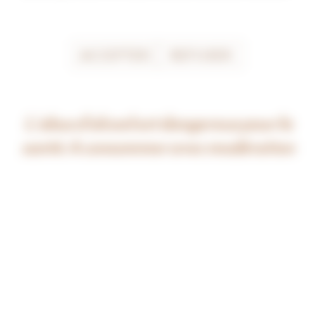
à trois kilomètres au nord de 
Beaune.
ACCEPTER
REFUSER
L’abus d’alcool est dangereux pour la
santé. A consommer avec modération
pour connaître les détails d’un millésime, cliquez sur l’année
de votre choix
2015
2017
2018
2021
2022
2023
2024
ORIGINE
Cette appellation produit 130 ha en appellation 
village. Situé au débouché d’une vallée qui offre des 