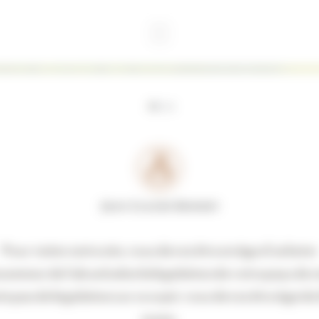
Chablis 2023
Un Chardonnay minéral !
Pour visiter notre site, vous devez être en âge d’acheter
sommer de l’alcool selon la législation de votre pays de 
iste pas de législation sur ce sujet, vous devez être âgé de
moins.