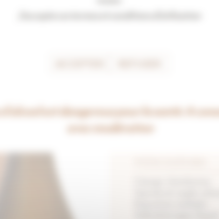
J'accepte ces termes et conditions d'utilisation
ORIGINE
année de votre choix
Le vignoble de Chablis
présente des caractéristi
couleur va du blanc au g
ACCEPTER
REFUSER
calcaires du Jurassique s
raisins ont été récoltés 
compris dans le village d
425 hectares et est la 
 d’alcool est dangereux pour la santé. A co
Nous avons sélectionné 
issues du centre-sud de l
avec modération
Bergu.
VITICULTURE
Cépage : chardonnay
Type de sol : argilo-calc
Exposition : multiple.
Taille de la vigne : Guyot