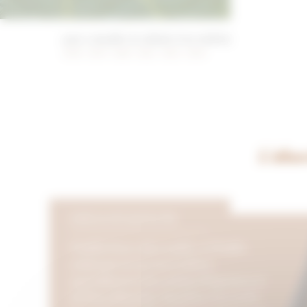
pour connaître les détails d’un millésime, cliquez sur l’
2018
2019
2020
2022
2023
2024
L’abus
DÉGUSTATION
Habillé d'une robe or pâle, ce Chablis
séduit par un nez où se mêlent
agréablement des arômes d'agrumes et
de fleurs blanches. Au palais, il se révèle