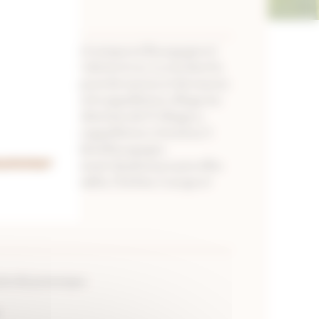
 est complètement unique en Bourgogne et 
ques tout à fait distinctives. Le sol, dont la 
ris clair, est composé de marnes et de marnes 
upérieur. Pour cette appellation village, les 
dans des zones délimitées de 17 villages y 
e Chablis. Cette appellation s’étend sur 3 
plus grande AOC de la Bourgogne.
nsommer
une cuvée provenant de plusieurs parcelles 
’appellation : Chablis, Chichée, Courgis et 
aire du jurassique.