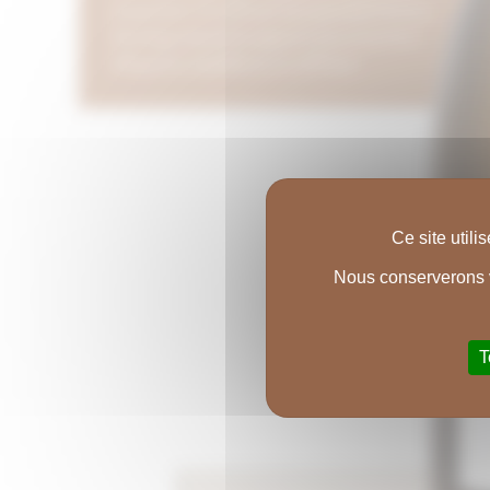
minéral et vif, offrant une grande finesse.
Son léger boisé lui apporte une structure
élégante, équilibrée et raffinée.
Ce site util
Nous conserverons v
T