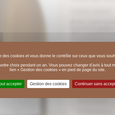
VINIFICATION
Récolte : courant sept
En cuverie : les grappes
2h30. Le moût dont la t
fermentations en cuve 
ELEVAGE
ise des cookies et vous donne le contrôle sur ceux que vous souha
Elevage : en cuve in
otre choix pendant un an. Vous pouvez changer d'avis à tout mo
pendant 10 mois.
lien « Gestion des cookies » en pied de page du site.
MISE EN BOU
out accepter
Gestion des cookies
Continuer sans accep
Date : été 2024.
MILLÉSIME
Fruité et généreux