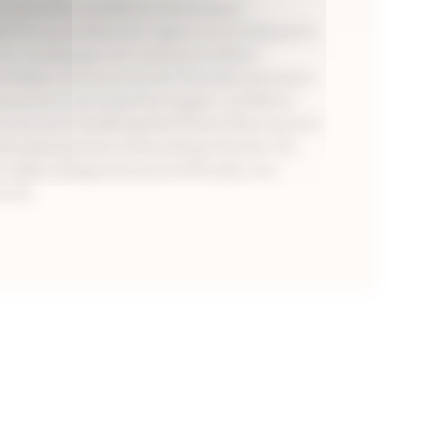
 connu des conditions climatiques 
t le travail dans les vignes essentiel pour la 
. Les vendanges ont commencé début 
chaleur intense avec les Chardonnays pour 
excessive suivis par les rouges. Les blancs 
s en cave tandis que les Pinots Noirs auront 
rci pour préserver les arômes fruités. Un 
 valeur chaque terroir et offre des vins 
ands.