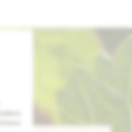
résidence.
 21 ans au