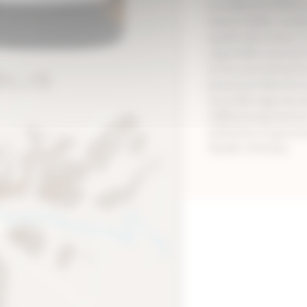
Le millésime 2023 a
imprévisibles, rendan
qualité des raisins
septembre sous une 
éviter une maturité 
passeront deux hiver
eu un élevage raccou
millésime qui met en
éclatants et gourm
Garde : 2 à 4 ans.