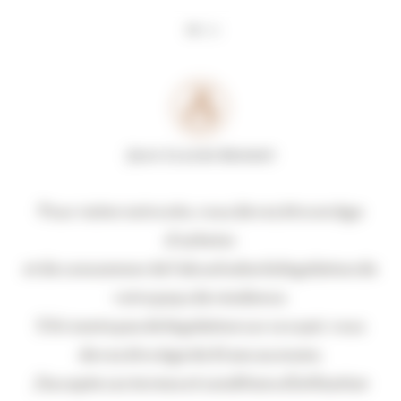
Panneau de gestion des cookies
Pour visiter notre site, vous devez être en âge
d’acheter
et de consommer de l’alcool selon la législation de
votre pays de résidence.
S’il n’existe pas de législation sur ce sujet, vous
devez être âgé de 21 ans au moins.
J'accepte ces termes et conditions d'utilisation