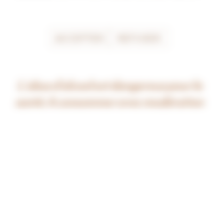
ACCEPTER
REFUSER
L’abus d’alcool est dangereux pour la
Actualités
santé. A consommer avec modération
Suivez ici toute l'actualité qui rythme notre 
maison.
Découvrez la Cuverie des Ursulines