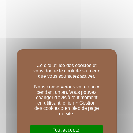
LES URSULINES
Au cœur, telle une constellation, la 
collection Les 
Ursulines
 se compose d’appellations Bourgogne, 
vinifiées et élevées à l’instar des crus les plus 
Ce site utilise des cookies et
renommés. 
vous donne le contrôle sur ceux
que vous souhaitez activer.
Leur élevage est digne des plus grands, 
Nous conserverons votre choix
pendant un an. Vous pouvez
entièrement en fût, et souligne leur personnalité.
changer d'avis à tout moment
en utilisant le lien « Gestion
des cookies » en pied de page
du site.
EN SAVOIR PLUS
Tout accepter