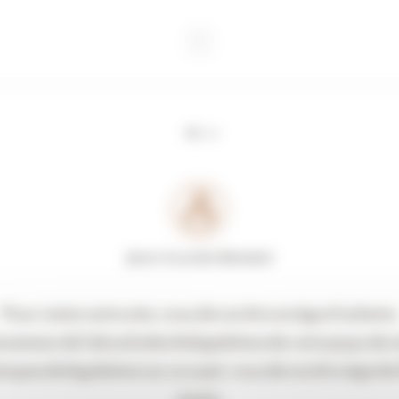
Actualités
Pour visiter notre site, vous devez être en âge d’acheter
sommer de l’alcool selon la législation de votre pays de 
iste pas de législation sur ce sujet, vous devez être âgé de
UN MO
moins.