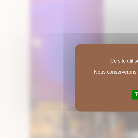
Ce site util
L’abus
Nous conserverons v
T