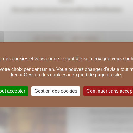
TER
J'accepte ces termes et conditions d'utilisation
ACCEPTER
REFUSER
Les virtuoses Gaut
Jean-Yves Thibau
ise des cookies et vous donne le contrôle sur ceux que vous souha
 d’alcool est dangereux pour la santé. A co
jeunes talents 20
otre choix pendant un an. Vous pouvez changer d'avis à tout mo
Daniel Strebulaev 
lien « Gestion des cookies » en pied de page du site.
avec modération
lieux de leurs note
out accepter
Gestion des cookies
Continuer sans accep
les baignait de lu
Bravo et merci à l
au Clos Vougeot, d
soutenir le dével