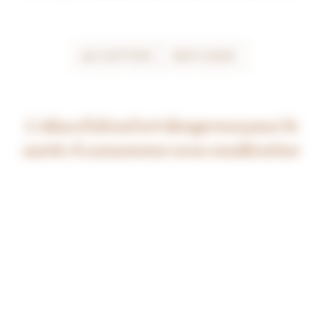
ACCEPTER
REFUSER
L’abus d’alcool est dangereux pour la
santé. A consommer avec modération
LA CONSTELLATION DES BLANCS
12/01/2021
Vingt-trois vins blancs Jean-Claude Boisset et une particularité : 
petits et grands bénéficient du même élevage intransigeant et 