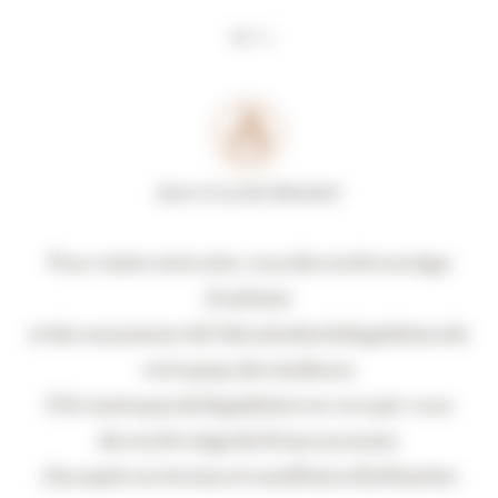
Panneau de gestion des cookies
Actualités
Pour visiter notre site, vous devez être en âge
d’acheter
et de consommer de l’alcool selon la législation de
votre pays de résidence.
S’il n’existe pas de législation sur ce sujet, vous
devez être âgé de 21 ans au moins.
J'accepte ces termes et conditions d'utilisation