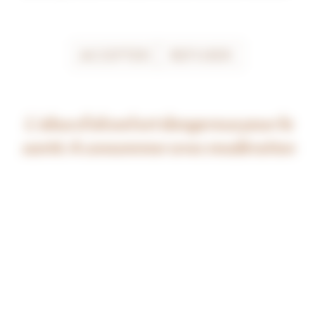
ACCEPTER
REFUSER
L’abus d’alcool est dangereux pour la
Actualités
santé. A consommer avec modération
Suivez ici toute l'actualité qui rythme notre 
maison.
Découvrez la Cuverie des Ursulines