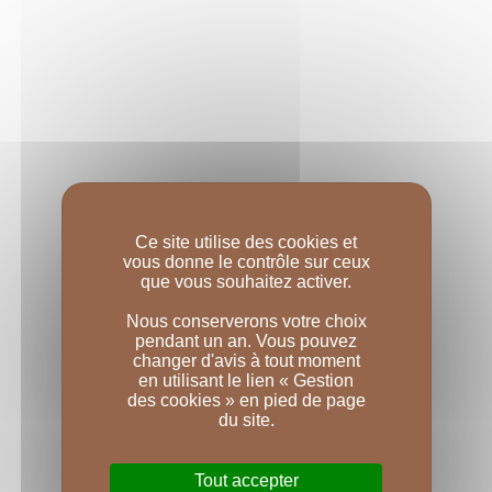
LES URSULINES
Au cœur, telle une constellation, la 
collection Les 
Ursulines
 se compose d’appellations Bourgogne, 
vinifiées et élevées à l’instar des crus les plus 
Ce site utilise des cookies et
renommés. 
vous donne le contrôle sur ceux
que vous souhaitez activer.
Leur élevage est digne des plus grands, 
Nous conserverons votre choix
pendant un an. Vous pouvez
entièrement en fût, et souligne leur personnalité.
changer d'avis à tout moment
en utilisant le lien « Gestion
des cookies » en pied de page
du site.
EN SAVOIR PLUS
Tout accepter