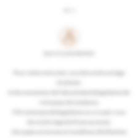
Panneau de gestion des cookies
Pour visiter notre site, vous devez être en âge
d’acheter
et de consommer de l’alcool selon la législation de
votre pays de résidence.
S’il n’existe pas de législation sur ce sujet, vous
devez être âgé de 21 ans au moins.
J'accepte ces termes et conditions d'utilisation